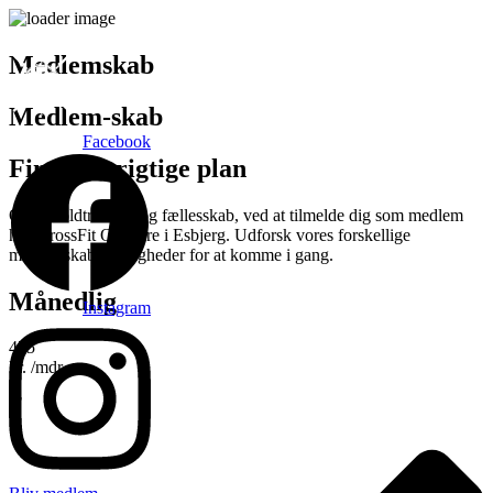
Medlemskab
Medlem-skab
Facebook
Find den rigtige plan
Opnå holdtræning og fællesskab, ved at tilmelde dig som medlem
hos CrossFit Onshore i Esbjerg. Udforsk vores forskellige
medlemskabs muligheder for at komme i gang.
Månedlig
Instagram
475
kr.
/mdr.