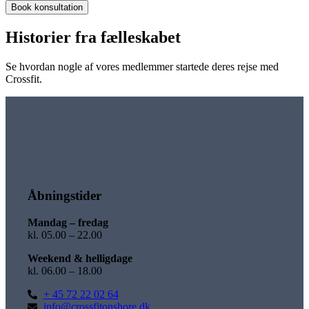
Book konsultation
Historier fra fælleskabet
Se hvordan nogle af vores medlemmer startede deres rejse med
Crossfit.
Åbningstider
Mandag – fredag
kl. 05.00 – 22.00
Weekend & helligdage
kl. 06.00 – 18.00
+ 45 72 22 02 64
info@crossfitonshore.dk